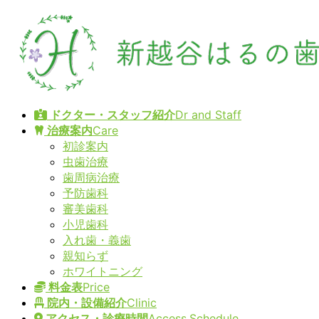
コ
ナ
ン
ビ
テ
ゲ
ン
ー
ツ
シ
へ
ョ
ス
ン
ドクター・スタッフ紹介
Dr and Staff
キ
に
治療案内
Care
ッ
移
初診案内
プ
動
虫歯治療
歯周病治療
予防歯科
審美歯科
小児歯科
入れ歯・義歯
親知らず
ホワイトニング
料金表
Price
院内・設備紹介
Clinic
アクセス・診療時間
Access,Schedule