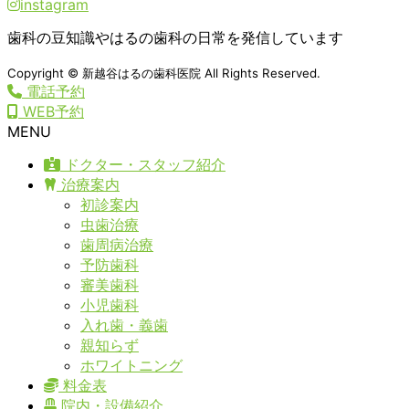
instagram
歯科の豆知識やはるの歯科の日常を発信しています
Copyright © 新越谷はるの歯科医院 All Rights Reserved.
電話予約
WEB予約
MENU
ドクター・スタッフ紹介
治療案内
初診案内
虫歯治療
歯周病治療
予防歯科
審美歯科
小児歯科
入れ歯・義歯
親知らず
ホワイトニング
料金表
院内・設備紹介