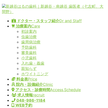
コ
ナ
ン
ビ
テ
ゲ
ドクター・スタッフ紹介
Dr and Staff
ン
ー
治療案内
Care
ツ
シ
初診案内
へ
ョ
虫歯治療
ス
ン
歯周病治療
キ
に
予防歯科
ッ
移
審美歯科
プ
動
小児歯科
入れ歯・義歯
親知らず
ホワイトニング
料金表
Price
院内・設備紹介
Clinic
アクセス・診療時間
Access,Schedule
求人情報
recruit
048-986-1184
WEB予約