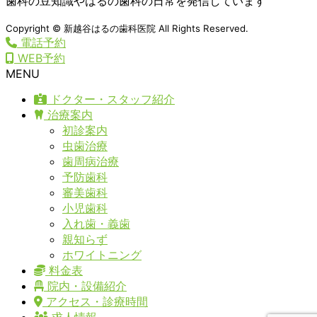
歯科の豆知識やはるの歯科の日常を発信しています
Copyright © 新越谷はるの歯科医院 All Rights Reserved.
電話予約
WEB予約
MENU
ドクター・スタッフ紹介
治療案内
初診案内
虫歯治療
歯周病治療
予防歯科
審美歯科
小児歯科
入れ歯・義歯
親知らず
ホワイトニング
料金表
院内・設備紹介
アクセス・診療時間
求人情報