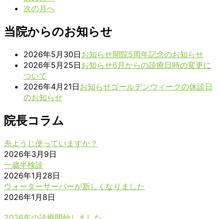
日
日
日
日
日
日
月
次の月へ
月
月
月
月
月
月
31
1
2
3
4
5
6
日
日
日
日
日
日
日
当院からのお知らせ
2026年5月30日
お知らせ
開院5周年記念のお知らせ
2026年5月25日
お知らせ
6月からの診療日時の変更に
ついて
2026年4月21日
お知らせ
ゴールデンウィークの休診日
のお知らせ
院長コラム
糸ようじ使っていますか？
2026年3月9日
一歳半検診
2026年1月28日
ウォーターサーバーが新しくなりました
2026年1月8日
2026年の診療開始しました