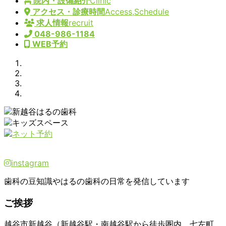
院内・設備紹介
Clinic
アクセス・診療時間
Access,Schedule
求人情報
recruit
048-986-1184
WEB予約
Previous
Next
instagram
歯科の豆知識やはるの歯科の日常を発信しています
ご挨拶
越谷市新越谷（新越谷駅・南越谷駅から徒歩圏内、七左町、