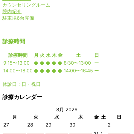
カウンセリングルーム
院内紹介
駐車場6台完備
診療時間
診療時間
月
火
水
木
金
土
日
9:15〜13:00
8:30〜13:00
ー
●
●
●
●
●
14:00〜18:00
14:00〜16:45
ー
●
●
●
●
●
休診日：日・祝日
診療カレンダー
8月 2026
月
火
水
木
金
土
日
月
火
水
木
金
土
日
曜
曜
曜
曜
曜
曜
曜
2026
2026
2026
2026
2026
27
28
29
30
2
日
日
日
日
日
日
日
年
年
年
年
年
2026
2026