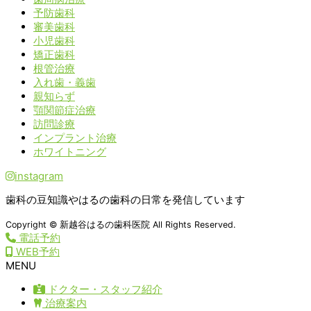
予防歯科
審美歯科
小児歯科
矯正歯科
根管治療
入れ歯・義歯
親知らず
顎関節症治療
訪問診療
インプラント治療
ホワイトニング
instagram
歯科の豆知識やはるの歯科の日常を発信しています
Copyright © 新越谷はるの歯科医院 All Rights Reserved.
電話予約
WEB予約
MENU
ドクター・スタッフ紹介
治療案内