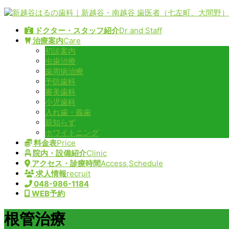
コ
ナ
ン
ビ
ドクター・スタッフ紹介
Dr and Staff
テ
ゲ
治療案内
Care
ン
ー
初診案内
ツ
シ
虫歯治療
へ
ョ
歯周病治療
ス
ン
予防歯科
キ
に
審美歯科
ッ
移
小児歯科
プ
動
入れ歯・義歯
親知らず
ホワイトニング
料金表
Price
院内・設備紹介
Clinic
アクセス・診療時間
Access,Schedule
求人情報
recruit
048-986-1184
WEB予約
根管治療