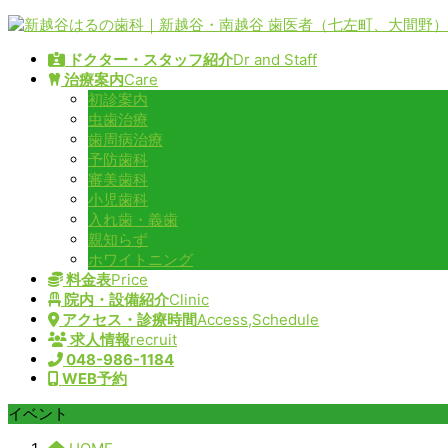
コ
ナ
ン
ビ
ドクター・スタッフ紹介
Dr and Staff
テ
ゲ
治療案内
Care
ン
ー
初診案内
ツ
シ
虫歯治療
へ
ョ
歯周病治療
ス
ン
予防歯科
キ
に
審美歯科
ッ
移
小児歯科
プ
動
入れ歯・義歯
親知らず
ホワイトニング
料金表
Price
院内・設備紹介
Clinic
アクセス・診療時間
Access,Schedule
求人情報
recruit
048-986-1184
WEB予約
イベント