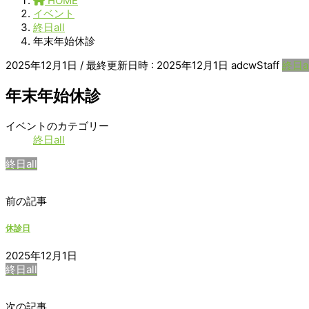
HOME
イベント
終日all
年末年始休診
2025年12月1日
/ 最終更新日時 :
2025年12月1日
adcwStaff
終日al
年末年始休診
年
イベントのカテゴリー
末
終日all
年
終日all
始
休
診
前の記事
休診日
2025年12月1日
終日all
次の記事