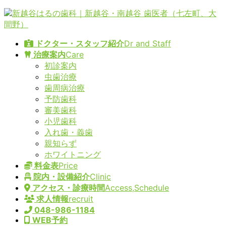
コ
ナ
ン
ビ
テ
ゲ
ドクター・スタッフ紹介
Dr and Staff
ン
ー
治療案内
Care
ツ
シ
初診案内
へ
ョ
虫歯治療
ス
ン
歯周病治療
キ
に
予防歯科
ッ
移
審美歯科
プ
動
小児歯科
入れ歯・義歯
親知らず
ホワイトニング
料金表
Price
院内・設備紹介
Clinic
アクセス・診療時間
Access,Schedule
求人情報
recruit
048-986-1184
WEB予約