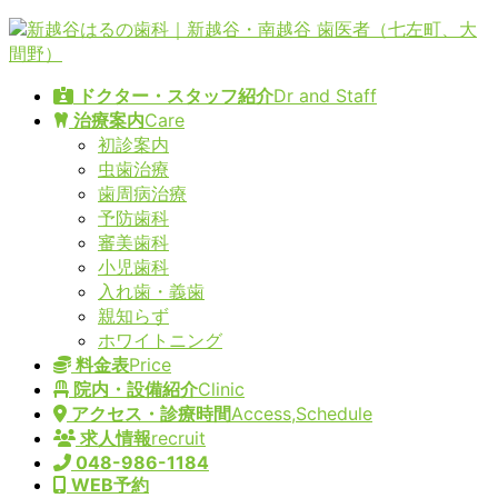
コ
ナ
ン
ビ
テ
ゲ
ドクター・スタッフ紹介
Dr and Staff
ン
ー
治療案内
Care
ツ
シ
初診案内
へ
ョ
虫歯治療
ス
ン
歯周病治療
キ
に
予防歯科
ッ
移
審美歯科
プ
動
小児歯科
入れ歯・義歯
親知らず
ホワイトニング
料金表
Price
院内・設備紹介
Clinic
アクセス・診療時間
Access,Schedule
求人情報
recruit
048-986-1184
WEB予約