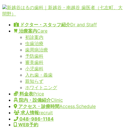
コ
ナ
ン
ビ
テ
ゲ
ドクター・スタッフ紹介
Dr and Staff
ン
ー
治療案内
Care
ツ
シ
初診案内
へ
ョ
虫歯治療
ス
ン
歯周病治療
キ
に
予防歯科
ッ
移
審美歯科
プ
動
小児歯科
入れ歯・義歯
親知らず
ホワイトニング
料金表
Price
院内・設備紹介
Clinic
アクセス・診療時間
Access,Schedule
求人情報
recruit
048-986-1184
WEB予約