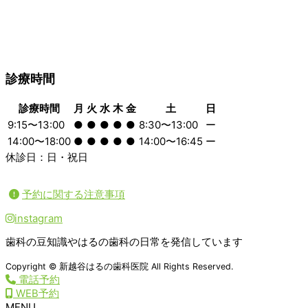
診療時間
診療時間
月
火
水
木
金
土
日
9:15〜13:00
●
●
●
●
●
8:30〜13:00
ー
14:00〜18:00
●
●
●
●
●
14:00〜16:45
ー
休診日：日・祝日
予約に関する注意事項
instagram
歯科の豆知識やはるの歯科の日常を発信しています
Copyright © 新越谷はるの歯科医院 All Rights Reserved.
電話予約
WEB予約
MENU