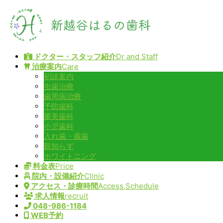
コ
ナ
ン
ビ
テ
ゲ
ン
ー
ツ
シ
ドクター・スタッフ紹介
Dr and Staff
へ
ョ
治療案内
Care
ス
ン
初診案内
キ
に
虫歯治療
ッ
移
歯周病治療
プ
動
予防歯科
審美歯科
小児歯科
入れ歯・義歯
親知らず
ホワイトニング
料金表
Price
院内・設備紹介
Clinic
アクセス・診療時間
Access,Schedule
求人情報
recruit
048-986-1184
WEB予約