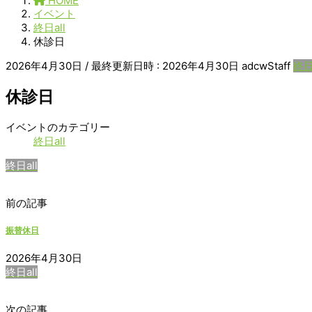
HOME
イベント
終日all
休診日
2026年4月30日
/ 最終更新日時 :
2026年4月30日
adcwStaff
終日
休診日
休
イベントのカテゴリー
診
終日all
日
終日all
前の記事
振替休日
2026年4月30日
終日all
次の記事