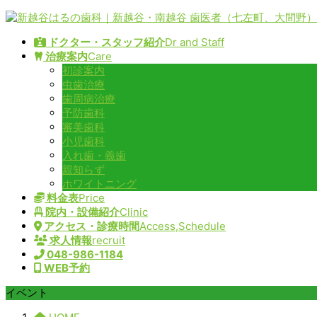
コ
ナ
ン
ビ
ドクター・スタッフ紹介
Dr and Staff
テ
ゲ
治療案内
Care
ン
ー
初診案内
ツ
シ
虫歯治療
へ
ョ
歯周病治療
ス
ン
予防歯科
キ
に
審美歯科
ッ
移
小児歯科
プ
動
入れ歯・義歯
親知らず
ホワイトニング
料金表
Price
院内・設備紹介
Clinic
アクセス・診療時間
Access,Schedule
求人情報
recruit
048-986-1184
WEB予約
イベント