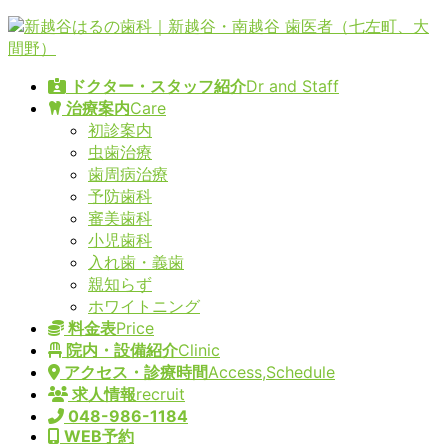
コ
ナ
ン
ビ
テ
ゲ
ドクター・スタッフ紹介
Dr and Staff
ン
ー
治療案内
Care
ツ
シ
初診案内
へ
ョ
虫歯治療
ス
ン
歯周病治療
キ
に
予防歯科
ッ
移
審美歯科
プ
動
小児歯科
入れ歯・義歯
親知らず
ホワイトニング
料金表
Price
院内・設備紹介
Clinic
アクセス・診療時間
Access,Schedule
求人情報
recruit
048-986-1184
WEB予約