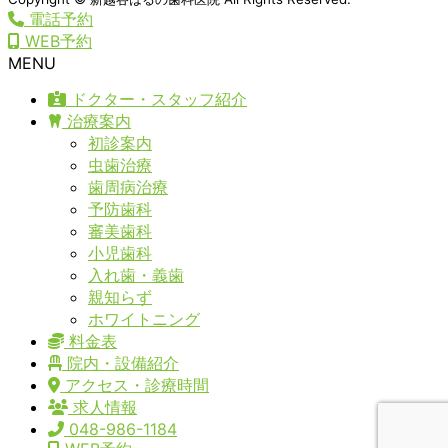
電話予約
WEB予約
MENU
ドクター・スタッフ紹介
治療案内
初診案内
虫歯治療
歯周病治療
予防歯科
審美歯科
小児歯科
入れ歯・義歯
親知らず
ホワイトニング
料金表
院内・設備紹介
アクセス・診療時間
求人情報
048-986-1184