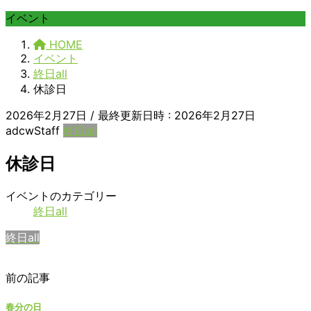
イベント
HOME
イベント
終日all
休診日
2026年2月27日
/ 最終更新日時 :
2026年2月27日
adcwStaff
終日all
休診日
休
イベントのカテゴリー
診
終日all
日
終日all
前の記事
春分の日