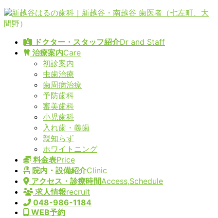
コ
ナ
ン
ビ
テ
ゲ
ドクター・スタッフ紹介
Dr and Staff
ン
ー
治療案内
Care
ツ
シ
初診案内
へ
ョ
虫歯治療
ス
ン
歯周病治療
キ
に
予防歯科
ッ
移
審美歯科
プ
動
小児歯科
入れ歯・義歯
親知らず
ホワイトニング
料金表
Price
院内・設備紹介
Clinic
アクセス・診療時間
Access,Schedule
求人情報
recruit
048-986-1184
WEB予約