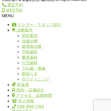
電話予約
WEB予約
MENU
ドクター・スタッフ紹介
治療案内
初診案内
虫歯治療
歯周病治療
予防歯科
審美歯科
小児歯科
入れ歯・義歯
親知らず
ホワイトニング
料金表
院内・設備紹介
アクセス・診療時間
求人情報
048-986-1184