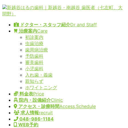
コ
ナ
ン
ビ
テ
ゲ
ドクター・スタッフ紹介
Dr and Staff
ン
ー
治療案内
Care
ツ
シ
初診案内
へ
ョ
虫歯治療
ス
ン
歯周病治療
キ
に
予防歯科
ッ
移
審美歯科
プ
動
小児歯科
入れ歯・義歯
親知らず
ホワイトニング
料金表
Price
院内・設備紹介
Clinic
アクセス・診療時間
Access,Schedule
求人情報
recruit
048-986-1184
WEB予約