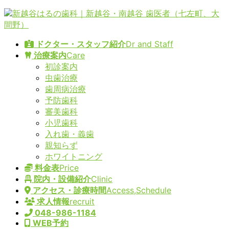
コ
ナ
ン
ビ
テ
ゲ
ドクター・スタッフ紹介
Dr and Staff
ン
ー
治療案内
Care
ツ
シ
初診案内
へ
ョ
虫歯治療
ス
ン
歯周病治療
キ
に
予防歯科
ッ
移
審美歯科
プ
動
小児歯科
入れ歯・義歯
親知らず
ホワイトニング
料金表
Price
院内・設備紹介
Clinic
アクセス・診療時間
Access,Schedule
求人情報
recruit
048-986-1184
WEB予約