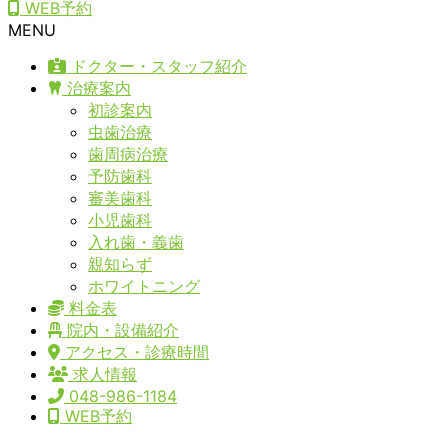
WEB予約
MENU
ドクター・スタッフ紹介
治療案内
初診案内
虫歯治療
歯周病治療
予防歯科
審美歯科
小児歯科
入れ歯・義歯
親知らず
ホワイトニング
料金表
院内・設備紹介
アクセス・診療時間
求人情報
048-986-1184
WEB予約