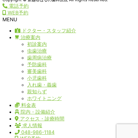
電話予約
WEB予約
MENU
ドクター・スタッフ紹介
治療案内
初診案内
虫歯治療
歯周病治療
予防歯科
審美歯科
小児歯科
入れ歯・義歯
親知らず
ホワイトニング
料金表
院内・設備紹介
アクセス・診療時間
求人情報
048-986-1184