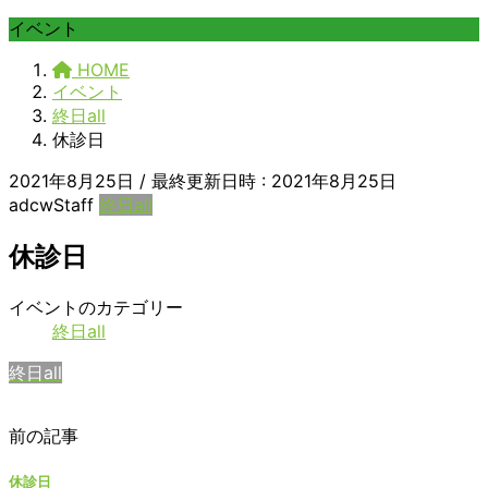
イベント
HOME
イベント
終日all
休診日
2021年8月25日
/ 最終更新日時 :
2021年8月25日
adcwStaff
終日all
休診日
休
イベントのカテゴリー
診
終日all
日
終日all
前の記事
休診日