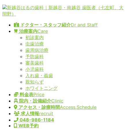
コ
ナ
ン
ビ
テ
ゲ
ドクター・スタッフ紹介
Dr and Staff
ン
ー
治療案内
Care
ツ
シ
初診案内
へ
ョ
虫歯治療
ス
ン
歯周病治療
キ
に
予防歯科
ッ
移
審美歯科
プ
動
小児歯科
入れ歯・義歯
親知らず
ホワイトニング
料金表
Price
院内・設備紹介
Clinic
アクセス・診療時間
Access,Schedule
求人情報
recruit
048-986-1184
WEB予約