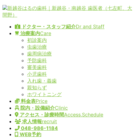
コ
ナ
ン
ビ
テ
ゲ
ドクター・スタッフ紹介
Dr and Staff
ン
ー
治療案内
Care
ツ
シ
初診案内
へ
ョ
虫歯治療
ス
ン
歯周病治療
キ
に
予防歯科
ッ
移
審美歯科
プ
動
小児歯科
入れ歯・義歯
親知らず
ホワイトニング
料金表
Price
院内・設備紹介
Clinic
アクセス・診療時間
Access,Schedule
求人情報
recruit
048-986-1184
WEB予約