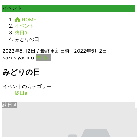
イベント
HOME
イベント
終日all
みどりの日
2022年5月2日
/ 最終更新日時 :
2022年5月2日
kazukiyashiro
終日all
みどりの日
み
イベントのカテゴリー
ど
終日all
り
終日all
の
日