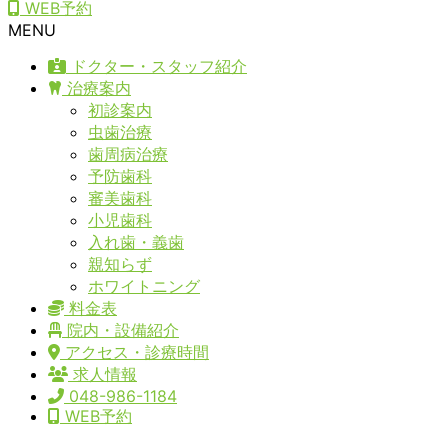
WEB予約
MENU
ドクター・スタッフ紹介
治療案内
初診案内
虫歯治療
歯周病治療
予防歯科
審美歯科
小児歯科
入れ歯・義歯
親知らず
ホワイトニング
料金表
院内・設備紹介
アクセス・診療時間
求人情報
048-986-1184
WEB予約