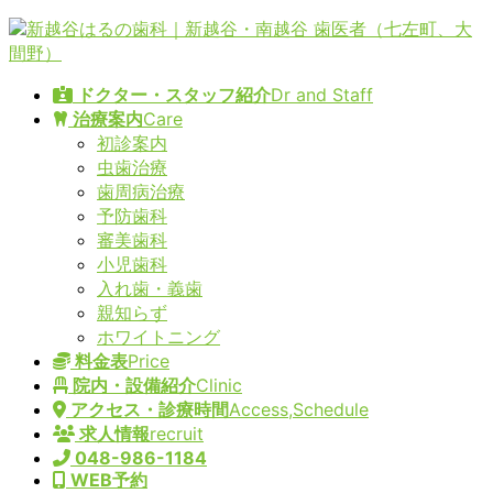
コ
ナ
ン
ビ
テ
ゲ
ドクター・スタッフ紹介
Dr and Staff
ン
ー
治療案内
Care
ツ
シ
初診案内
へ
ョ
虫歯治療
ス
ン
歯周病治療
キ
に
予防歯科
ッ
移
審美歯科
プ
動
小児歯科
入れ歯・義歯
親知らず
ホワイトニング
料金表
Price
院内・設備紹介
Clinic
アクセス・診療時間
Access,Schedule
求人情報
recruit
048-986-1184
WEB予約